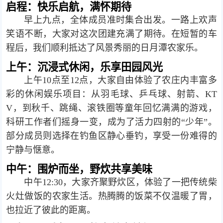
启程：快乐启航，满怀期待
早上九点，全体成员准时集合出发。一路上欢声
笑语不断，大家对这次团建充满了期待。在短暂的车
程后，我们顺利抵达了风景秀丽的日月潭农家乐。
上午：沉浸式休闲，乐享田园风光
上午10点至12点，大家自由体验了农庄内丰富多
彩的休闲娱乐项目：从羽毛球、乒乓球、射箭、KT
V，到秋千、跳绳、滚铁圈等童年回忆满满的游戏，
科研工作者们摇身一变，成为了活力四射的“少年”。
部分成员则选择在钓鱼区静心垂钓，享受一份难得的
宁静与惬意。
中午：围炉而坐，野炊共享美味
中午12:30，大家齐聚野炊区，体验了一把传统柴
火灶做饭的农家生活。热腾腾的饭菜不仅温暖了胃，
也拉近了彼此的距离。