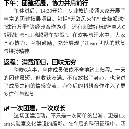
下午：团建拓展，协力并肩前行
午休过后，14:30开始，专业教练带领大家开展了
丰富的团建拓展项目。包括“无敌风火轮”“击鼓颠球”
“珠行万里”等经典合作游戏，还有刺激好玩的“真人C
S野战”与“山地越野车挑战”。在欢笑与汗水中，大家
齐心协力、互相鼓励，充分展现了iLearn团队的默契
与拼搏精神。
返程：满载而归，回味无穷
傍晚6点半，全体成员依依不舍地踏上归程。一天
的团建虽短，但收获满满。不仅放松了身心，也增进
了成员之间的情感交流，为今后的科研合作注入了更
多信任与默契。
🌿 一次团建，一次成长
这场团建活动，不只是一次简单的出游，更是iLe
arn实验室文化建设的缩影。在今后的科研征程中，我