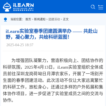
首页
当前位置：
首页
>
新闻通知
>
团建活动
> 正文
中心概况
iLearn实验室春季团建圆满举办 —— 共赴山
野，凝心聚力，共绘科研蓝图！
新闻通知
2025-04-25 18:37
人员队伍
为增强团队凝聚力，营造积极向上、团结协作的
学术科研
科研氛围，2025年4月13日，iLearn实验室组织全体成
员前往深圳龙岗荷坳日月潭农家乐，开展了一场别开
常用资源
生面的春季团建活动。此次活动不仅让大家远离繁忙
联系我们
的科研工作，放松身心，还通过多样的户外拓展和集
体协作项目，进一步促进了实验室成员之间的交流与
协作。